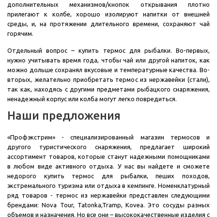
дополнительных механизмов/кнопок открывания плотно
прилегают к колбе, хорошо изолируют напитки от внешней
среды, и, на протяжении длительного времени, сохраняют чай
горячим.
Отдельный вопрос – купить термос для рыбалки. Во-первых,
нужно учитывать время года, чтобы чай или другой напиток, как
можно дольше сохранял вкусовые и температурные качества. Во-
вторых, желательно приобретать термос из нержавейки (стали),
так как, находясь с другими предметами рыбацкого снаряжения,
ненадежный корпус или колба могут легко повредиться.
Наши предложения
«Профэкстрим» - специализированный магазин термосов и
другого туристического снаряжения, предлагает широкий
ассортимент товаров, которые станут надежными помощниками
в любом виде активного отдыха. У нас вы найдете и сможете
недорого купить термос для рыбалки, пеших походов,
экстремального туризма или отдыха в кемпинге. Номенклатурный
ряд товаров - термос из нержавейки представлен следующими
брендами: Nova Tour, Tatonka,Tramp, Kovea. Это сосуды разных
объемов и назначения. Но все они – высококачественные изделия с