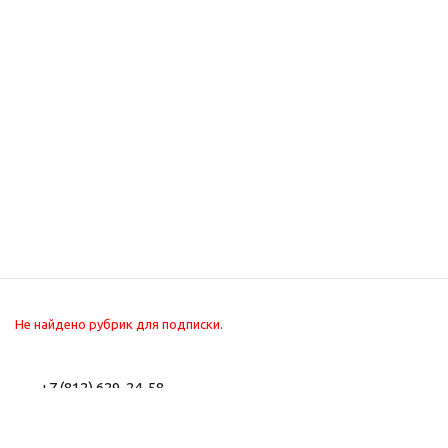
Не найдено рубрик для подписки.
+7 (812) 629-24-58
+7 (800) 302-22-56