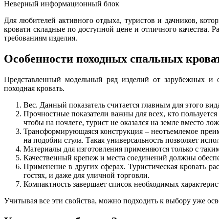
Неверный информационный блок
Для любителей активного отдыха, туристов и дачников, котор
кровати складные по доступной цене и отличного качества. 
требованиям изделия.
Особенности походных спальных крова
Представленный модельный ряд изделий от зарубежных и от
походная кровать.
Вес. Данный показатель считается главным для этого вид
Прочностные показатели важны для всех, кто пользуетс
чтобы на ночлеге, турист не оказался на земле вместо лож
Трансформирующаяся конструкция – неотъемлемое преиму
на подобии стула. Такая универсальность позволяет исп
Материалы для изготовления применяются только с такими
Качественный крепеж и места соединений должны обеспе
Применение в других сферах. Туристическая кровать ра
гостях, и даже для уличной торговли.
Компактность завершает список необходимых характерис
Учитывая все эти свойства, можно подходить к выбору уже ос