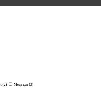
t (
2
)
Медведь (
3
)