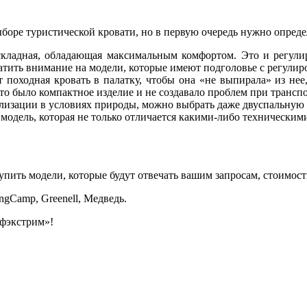
оре туристической кровати, но в первую очередь нужно определи
 складная, обладающая максимальным комфортом. Это и регул
тить внимание на модели, которые имеют подголовье с регулир
т походная кровать в палатку, чтобы она «не выпирала» из нее
то было компактное изделие и не создавало проблем при трансп
илизации в условиях природы, можно выбрать даже двуспальную 
 модель, которая не только отличается какими-либо техническими
упить модели, которые будут отвечать вашим запросам, стоимос
gCamp, Greenell, Медведь.
офэкстрим»!