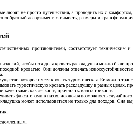
ые любят не просто путешествия, а проводить их с комфортом,
Разнообразный ассортимент, стоимость, размеры и трансформаци
тей
ечественных производителей, соответствует техническим и 
а изделий, чтобы походная кровать раскладушка можно было прос
я походной кроватью. Они должны отвечать износоустойчивость
а.
щество, которое имеет кровать туристическая. Ее можно транс
ользовать туристическую кровать раскладушку в разных целях, п
 качествами, как легкость, прочность, влагостойкость.
чивать фиксаторами в пазах, исключая возможность случайного
складушка может использоваться не только для походов. Она в
тик.
ведомленным.