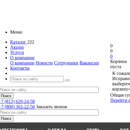
Меню
Каталог
222
0
Акции
0
Услуги
0
О компании
Корзина
О компании
Новости
Сотрудники
Вакансии
пуста
Контакты
К сожале
Исправит
выберит
корзину»
Общая су
Перейти 
+7 (812) 629-24-58
+7 (800) 302-22-56
Заказать звонок
ЭЛЕКТРОНИКА
ОДЕЖДА
ОБУВЬ
ЕЩЕ