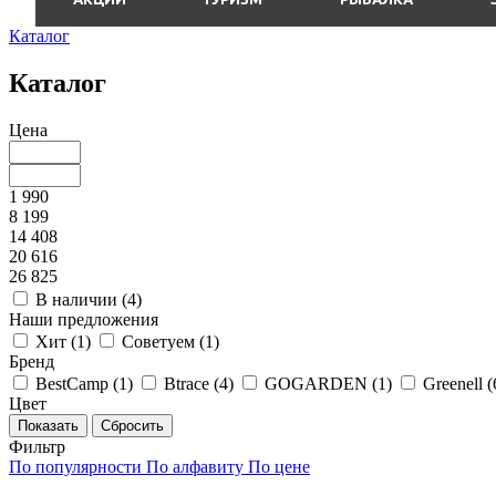
Каталог
Каталог
Цена
1 990
8 199
14 408
20 616
26 825
В наличии (
4
)
Наши предложения
Хит (
1
)
Советуем (
1
)
Бренд
BestCamp (
1
)
Btrace (
4
)
GOGARDEN (
1
)
Greenell (
Цвет
Фильтр
По популярности
По алфавиту
По цене