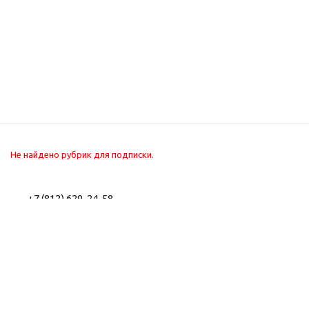
Не найдено рубрик для подписки.
+7 (812) 629-24-58
+7 (800) 302-22-56
2026 © Интернет-
Компания
магазин туристического
Информация
снаряжения. Все для
Помощь
туризма, охоты, рыбалки
и отдыха.