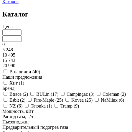
Каталог
Каталог
Цена
0
5 248
10 495
15 743
20 990
В наличии (
40
)
Наши предложения
Хит (
1
)
Бренд
Btrace (
2
)
BULin (
17
)
Campingaz (
3
)
Coleman (
2
)
Esbit (
2
)
Fire-Maple (
25
)
Kovea (
25
)
NaMilux (
6
)
NZ (
6
)
Tatonka (
1
)
Tramp (
9
)
Мощность, кВт
Расход газа, г/ч
Пьезоподжиг
Предварительный подогрев газа