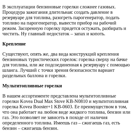
В эксплуатации бензиновые горелки сложнее газовых.
Процедура зажигания длительная: создать давление в
резервуаре для топлива, разогреть парогенератор, подать
топливо на парогенератор, вывести прибор на рабочий
режим. Засоренную горелку придется остужать, разбирать и
чистить. Ну главный недостаток – запах и копоть.
Крепление
Существуют, опять же, два вида конструкций крепления
бензиновых туристических горелок: горелка сверху на бачке
для топлива, или же подсоединенная к резервуару с помощью
шланга. Лучший с точки зрения безопасности вариант
раздельных баллона и горелки.
Мультитопливные горелки
В нашем ассортименте представлена мультитопливные
горелки Kovea Dual Max Stove KB-N0810 и мультитопливная
горелка Kovea Booster+1 KB-0603. Ее преимуществом в том,
что она работает на любом виде жидкого топлива, бензин или
газ. Это позволяет не зависеть в походе от наличия
определенного топлива. Имеешь газ – сжигаешь газ, есть
бензин – сжигаешь бензин.