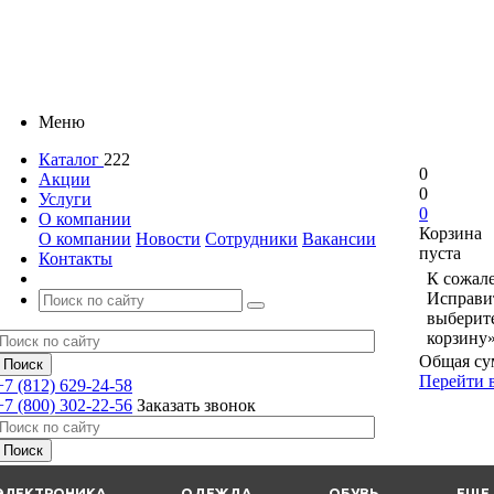
Меню
Каталог
222
0
Акции
0
Услуги
0
О компании
Корзина
О компании
Новости
Сотрудники
Вакансии
пуста
Контакты
К сожале
Исправит
выберит
корзину»
Общая су
Перейти 
+7 (812) 629-24-58
+7 (800) 302-22-56
Заказать звонок
ЭЛЕКТРОНИКА
ОДЕЖДА
ОБУВЬ
ЕЩЕ