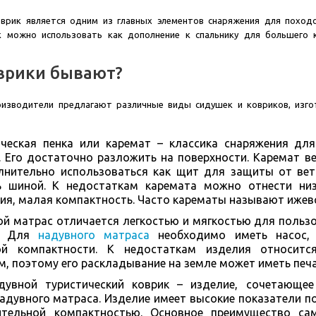
оврик является одним из главных элементов снаряжения для походо
к можно использовать как дополнение к спальнику для большего
врики бывают?
изводители предлагают различные виды сидушек и ковриков, изго
ическая пенка или каремат – классика снаряжения дл
. Его достаточно разложить на поверхности. Каремат ве
нительно использоваться как щит для защиты от ветр
ь шиной. К недостаткам каремата можно отнести низ
ия, малая компактность. Часто карематы называют ижев
й матрас отличается легкостью и мягкостью для пользо
е. Для
надувного матраса
необходимо иметь насос, 
ой компактности. К недостаткам изделия относитс
, поэтому его раскладывание на земле может иметь печ
дувной туристический коврик – изделие, сочетающее
надувного матраса. Изделие имеет высокие показатели п
ительной компактностью. Основное преимущество са