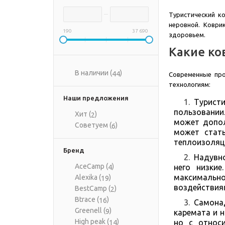
Туристический к
неровной. Коври
190
37 690
здоровьем.
Какие ко
В наличии (
)
44
Современные про
технологиям:
Наши предложения
Турист
пользовании
Хит (
)
2
может допол
Советуем (
)
6
может стат
теплоизоляц
Бренд
Надувно
AceCamp (
)
него низки
4
максимальн
Alexika (
)
19
воздействиям
BestCamp (
)
2
Btrace (
)
16
Самона
Greenell (
)
9
каремата и 
High peak (
)
но с относ
14