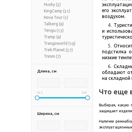
эксплуатацио
Husky (
)
2
его эксплуа
KingCamp (
)
31
воздухом.
Nova Tour (
)
1
Talberg (
)
9
Туристи
Tengu (
)
и использов
13
туристическ
Tramp (
)
9
Trangoworld (
)
10
Относит
Trek Planet (
)
27
подстилка о
Trimm (
)
7
низкие темпе
Складн
Длина, см
обладают от
на складной 
Что еще 
32.5
220
Выбирая, какую 
защищает изделие
Ширина, см
Наличие ремнабо
эксплуатационные