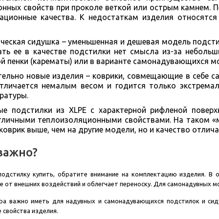
нных свойств при проколе веткой или острым камнем. Пе
тационные качества. К недостаткам изделия относятс
ческая сидушка – уменьшенная и дешевая модель подстил
ать ее в качестве подстилки нет смысла из-за неболь
ой пенки (карематы) или в варианте самонадувающихся м
ельно новые изделия – коврики, совмещающие в себе с
тличается немалым весом и годится только экстремаль
ратуры.
ые подстилки из XLPE с характерной рифленой поверх
личными теплоизоляционными свойствами. На таком «ма
коврик выше, чем на другие модели, но и качество отлича
важно?
подстилку купить, обратите внимание на комплектацию изделия. В
 от внешних воздействий и облегчает переноску. Для самонадувных м
ра важно иметь для надувных и самонадувающихся подстилок и си
 свойства изделия.