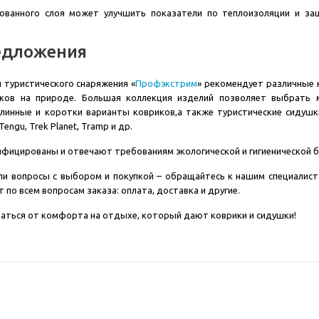
ованного слоя может улучшить показатели по теплоизоляции и за
едложения
 туристического снаряжения «
Профэкстрим
» рекомендует различные 
ков на природе. Большая коллекция изделий позволяет выбрать 
длинные и коротки варианты ковриков,а также туристические сидуш
engu, Trek Planet, Tramp и др.
ифицированы и отвечают требованиям экологической и гигиенической б
кли вопросы с выбором и покупкой – обращайтесь к нашим специалис
 по всем вопросам заказа: оплата, доставка и другие.
аться от комфорта на отдыхе, который дают коврики и сидушки!