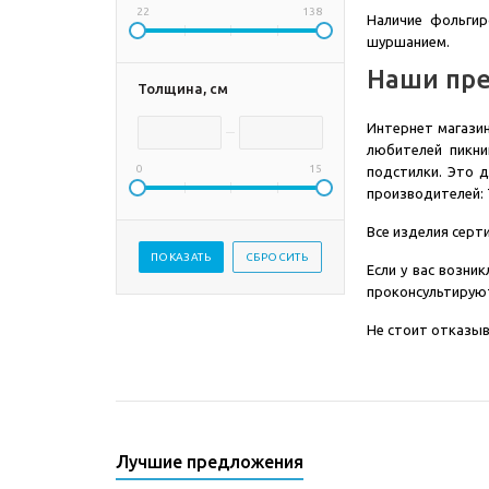
22
138
Наличие фольгир
шуршанием.
Наши пр
Толщина, см
Интернет магазин
любителей пикни
0
15
подстилки. Это 
производителей: T
Все изделия серт
Если у вас возни
проконсультируют
Не стоит отказыв
Лучшие предложения