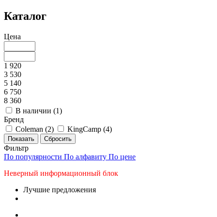
Каталог
Цена
1 920
3 530
5 140
6 750
8 360
В наличии (
1
)
Бренд
Coleman (
2
)
KingCamp (
4
)
Фильтр
По популярности
По алфавиту
По цене
Неверный информационный блок
Лучшие предложения