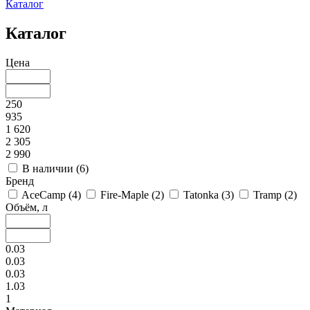
Каталог
Каталог
Цена
250
935
1 620
2 305
2 990
В наличии (
6
)
Бренд
AceCamp (
4
)
Fire-Maple (
2
)
Tatonka (
3
)
Tramp (
2
)
Объём, л
0.03
0.03
0.03
1.03
1