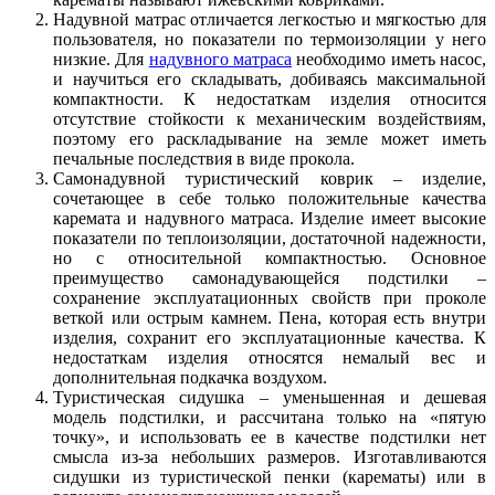
Надувной матрас отличается легкостью и мягкостью для
пользователя, но показатели по термоизоляции у него
низкие. Для
надувного матраса
необходимо иметь насос,
и научиться его складывать, добиваясь максимальной
компактности. К недостаткам изделия относится
отсутствие стойкости к механическим воздействиям,
поэтому его раскладывание на земле может иметь
печальные последствия в виде прокола.
Самонадувной туристический коврик – изделие,
сочетающее в себе только положительные качества
каремата и надувного матраса. Изделие имеет высокие
показатели по теплоизоляции, достаточной надежности,
но с относительной компактностью. Основное
преимущество самонадувающейся подстилки –
сохранение эксплуатационных свойств при проколе
веткой или острым камнем. Пена, которая есть внутри
изделия, сохранит его эксплуатационные качества. К
недостаткам изделия относятся немалый вес и
дополнительная подкачка воздухом.
Туристическая сидушка – уменьшенная и дешевая
модель подстилки, и рассчитана только на «пятую
точку», и использовать ее в качестве подстилки нет
смысла из-за небольших размеров. Изготавливаются
сидушки из туристической пенки (карематы) или в