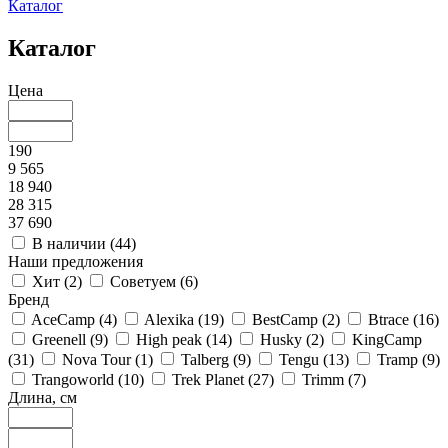
Каталог
Каталог
Цена
190
9 565
18 940
28 315
37 690
В наличии (
44
)
Наши предложения
Хит (
2
)
Советуем (
6
)
Бренд
AceCamp (
4
)
Alexika (
19
)
BestCamp (
2
)
Btrace (
16
)
Greenell (
9
)
High peak (
14
)
Husky (
2
)
KingCamp
(
31
)
Nova Tour (
1
)
Talberg (
9
)
Tengu (
13
)
Tramp (
9
)
Trangoworld (
10
)
Trek Planet (
27
)
Trimm (
7
)
Длина, см