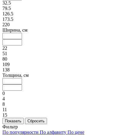
32.5
79.5
126.5
173.5
220
Ширина, см
22
51
80
109
138
Толщина, см
0
4
8
11
15
Фильтр
По популярности
По алфавиту
По цене