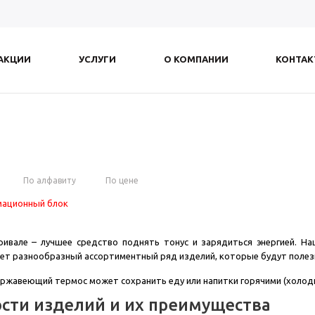
АКЦИИ
УСЛУГИ
О КОМПАНИИ
КОНТА
По алфавиту
По цене
ационный блок
привале – лучшее средство поднять тонус и зарядиться энергией. Н
ет разнообразный ассортиментный ряд изделий, которые будут полезны
ржавеющий термос может сохранить еду или напитки горячими (холодны
сти изделий и их преимущества