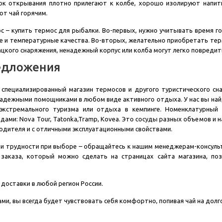
ок открывания плотно прилегают к колбе, хорошо изолируют напитк
ют чай горячим.
 – купить термос для рыбалки. Во-первых, нужно учитывать время го
е и температурные качества. Во-вторых, желательно приобретать термо
кого снаряжения, ненадежный корпус или колба могут легко повредит
едложения
 специализированный магазин термосов и другого туристического сн
адежными помощниками в любом виде активного отдыха. У нас вы най
экстремального туризма или отдыха в кемпинге. Номенклатурный
ами: Nova Tour, Tatonka,Tramp, Kovea. Это сосуды разных объемов и н
одителя и с отличными эксплуатационными свойствами.
кли трудности при выборе – обращайтесь к нашим менеджерам-консуль
 заказа, который можно сделать на страницах сайта магазина, п
 доставки в любой регион России.
ми, вы всегда будет чувствовать себя комфортно, попивая чай на дол