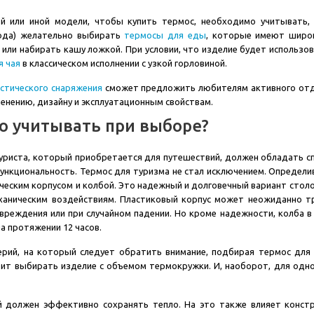
й или иной модели, чтобы купить термос, необходимо учитывать,
юда) желательно выбирать
термосы для еды
, которые имеют широк
 или набирать кашу ложкой. При условии, что изделие будет использо
я чая
в классическом исполнении с узкой горловиной.
истического снаряжения
сможет предложить любителям активного отд
менению, дизайну и эксплуатационным свойствам.
о учитывать при выборе?
уриста, который приобретается для путешествий, должен обладать 
ункциональность. Термос для туризма не стал исключением. Определи
ческим корпусом и колбой. Это надежный и долговечный вариант стол
ханическим воздействиям. Пластиковый корпус может неожиданно тр
вреждения или при случайном падении. Но кроме надежности, колба в
на протяжении 12 часов.
рий, на который следует обратить внимание, подбирая термос для 
оит выбирать изделие с объемом термокружки. И, наоборот, для одно
 должен эффективно сохранять тепло. На это также влияет конст