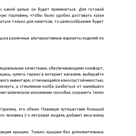
 с какой целью он будет применяться. Для готовой
ую горловину, чтобы было удобно доставать куски
ваться только для напитков, то целесообразнее будет
ыха различные альтернативные варианты изделий по
специальными качествами, обеспечивающими комфорт,
вшись, купить термос в интернет магазине, выбирайте
ового инвентаря, отличающийся износоустойчивостью,
еснуть, а стеклянная колба разбиться от малейшего
 металлическом исполнении способна сохранить тепло
туризма, это объем. Планируя путешествие большой
го человека 2-х литровая модель добавит веса всему
рукция крышки. Только крышки без дополнительных