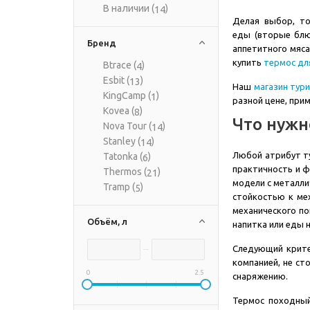
В наличии (
)
14
Делая выбор, то
еды (вторые бл
Бренд
аппетитного мяса
купить
термос дл
Btrace (
)
4
Esbit (
)
13
Наш
магазин тур
KingCamp (
)
1
разной цене, при
Kovea (
)
8
Что нужн
Nova Tour (
)
14
Stanley (
)
14
Любой атрибут т
Tatonka (
)
6
практичность и ф
Thermos (
)
21
модели с металли
Tramp (
)
5
стойкостью к ме
механического по
Объём, л
напитка или еды 
Следующий крите
компанией, не ст
0
2.5
снаряжению.
Термос походный