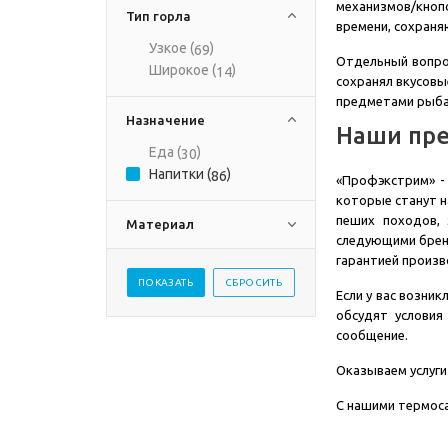
механизмов/кноп
Тип горла
времени, сохраня
Узкое (
)
69
Отдельный вопрос
Широкое (
)
14
сохранял вкусовы
предметами рыбац
Назначение
Наши пр
Еда (
)
30
Напитки (
)
86
«Профэкстрим» -
которые станут н
пеших походов, 
Материал
следующими бренд
гарантией произв
Если у вас возни
обсудят условия
сообщение.
Оказываем услуги
С нашими термоса