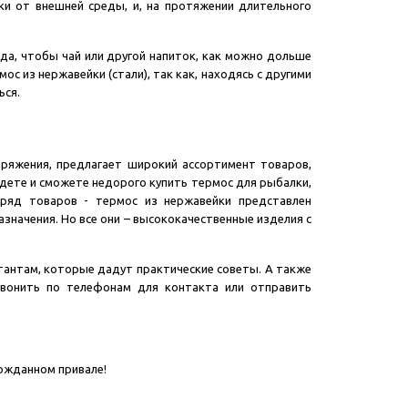
и от внешней среды, и, на протяжении длительного
да, чтобы чай или другой напиток, как можно дольше
с из нержавейки (стали), так как, находясь с другими
ься.
аряжения, предлагает широкий ассортимент товаров,
дете и сможете недорого купить термос для рыбалки,
 ряд товаров - термос из нержавейки представлен
азначения. Но все они – высококачественные изделия с
тантам, которые дадут практические советы. А также
озвонить по телефонам для контакта или отправить
гожданном привале!