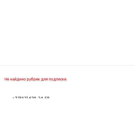
Не найдено рубрик для подписки.
+7 (812) 629-24-58
+7 (800) 302-22-56
2026 © Интернет-
Компания
магазин туристического
Информация
снаряжения. Все для
Помощь