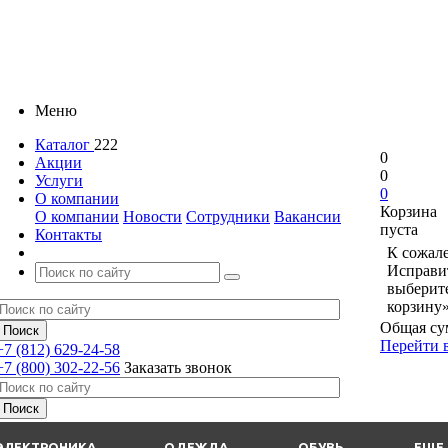
Меню
Каталог
222
0
Акции
0
Услуги
0
О компании
Корзина
О компании
Новости
Сотрудники
Вакансии
пуста
Контакты
К сожале
Исправит
выберит
корзину»
Общая су
Перейти 
+7 (812) 629-24-58
+7 (800) 302-22-56
Заказать звонок
ЭЛЕКТРОНИКА
ОДЕЖДА
ОБУВЬ
ЕЩЕ